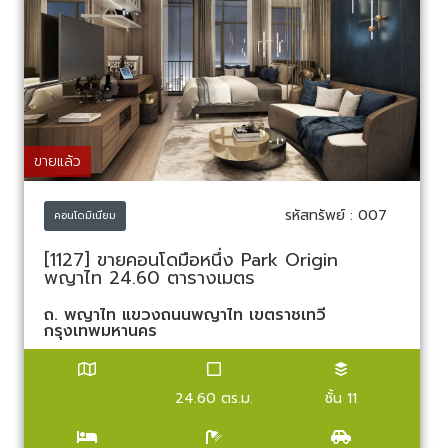
ขายแล้ว
รหัสทรัพย์ : 007
คอนโดมิเนียม
[1127] ขายคอนโดมือหนึ่ง Park Origin
พญาไท 24.60 ตารางเมตร
ถ. พญาไท แขวงถนนพญาไท เขตราชเทวี
กรุงเทพมหานคร
24.60 ตร.ม.
ชั้น 11