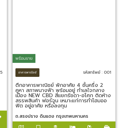
พร้อมขาย
15
รหัสทรัพย์ : 001
อาคารพาณิชย์
ตึกอาคารพาณิชย์ พักอาศัย 4 ชั้นครึ่ง 2
คูหา สภาพนางฟ้า พร้อมอยู่ ทำเลใจกลาง
เมือง NEW CBD สี่แยกรัชดา-อโศก ติดห้าง
สรรพสินค้า ฟอร์จูน เหมาะแก่การทำโฮมออ
ฟิต อยู่อาศัย หรือลงทุน
ถ.สรงปราง ดินแดง กรุงเทพมหานคร