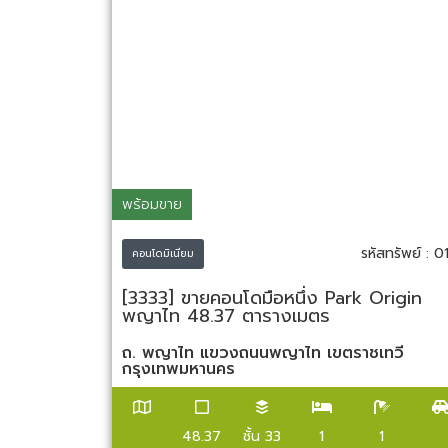
พร้อมขาย
รหัสทรัพย์ : 0
คอนโดมิเนียม
[3333] ขายคอนโดมือหนึ่ง Park Origin
พญาไท 48.37 ตารางเมตร
ถ. พญาไท แขวงถนนพญาไท เขตราชเทวี
กรุงเทพมหานคร
48.37
ชั้น 33
1
1