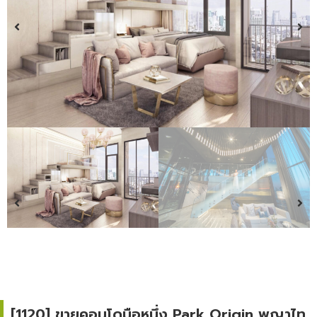
[1120] ขายคอนโดมือหนึ่ง Park Origin พญาไท