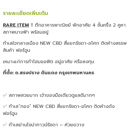
รายละเอียดเพิ่มเติม
RARE ITEM
‼ ตึกอาคารพาณิชย์ พักอาศัย 4 ชั้นครึ่ง 2 คูหา
สภาพนางฟ้า พร้อมอยู่
ทำเลใจกลางเมือง NEW CBD สี่แยกรัชดา-อโศก ติดห้างสรรพ
สินค้า ฟอร์จูน
เหมาะแก่การทำโฮมออฟิต อยู่อาศัย หรือลงทุน
ที่ตั้ง: ถ.สรงปราง ดินแดง กรุงเทพมหานคร
✅ สภาพสวยมาก เจ้าของมือเดียวดูแลดีมากๆ
✅ ทำเล”ทอง” NEW CBD สี่แยกรัชดา-อโศก ติดห้างดัง
ฟอร์จูน
✅ ทำเลย่านไชน่าทาวน์รัชดา – ห้วยขวาง